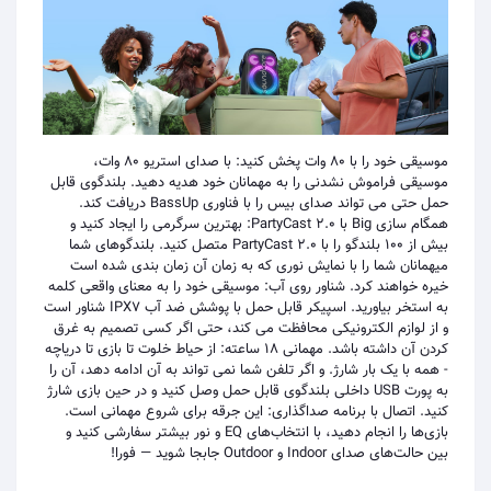
موسیقی خود را با 80 وات پخش کنید: با صدای استریو 80 وات،
موسیقی فراموش نشدنی را به مهمانان خود هدیه دهید. بلندگوی قابل
حمل حتی می تواند صدای بیس را با فناوری BassUp دریافت کند.
همگام سازی Big با PartyCast 2.0: بهترین سرگرمی را ایجاد کنید و
بیش از 100 بلندگو را با PartyCast 2.0 متصل کنید. بلندگوهای شما
میهمانان شما را با نمایش نوری که به زمان آن زمان بندی شده است
خیره خواهند کرد. شناور روی آب: موسیقی خود را به معنای واقعی کلمه
به استخر بیاورید. اسپیکر قابل حمل با پوشش ضد آب IPX7 شناور است
و از لوازم الکترونیکی محافظت می کند، حتی اگر کسی تصمیم به غرق
کردن آن داشته باشد. مهمانی 18 ساعته: از حیاط خلوت تا بازی تا دریاچه
- همه با یک بار شارژ. و اگر تلفن شما نمی تواند به آن ادامه دهد، آن را
به پورت USB داخلی بلندگوی قابل حمل وصل کنید و در حین بازی شارژ
کنید. اتصال با برنامه صداگذاری: این جرقه برای شروع مهمانی است.
بازی‌ها را انجام دهید، با انتخاب‌های EQ و نور بیشتر سفارشی کنید و
بین حالت‌های صدای Indoor و Outdoor جابجا شوید — فورا!